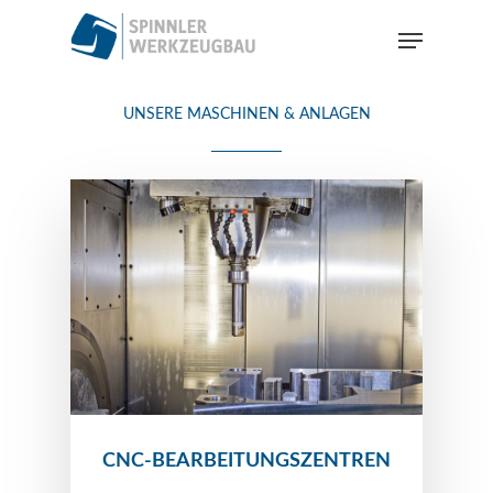
Skip
Menu
to
main
Close
content
Menu
UNSERE MASCHINEN & ANLAGEN
CNC-BEARBEITUNGSZENTREN